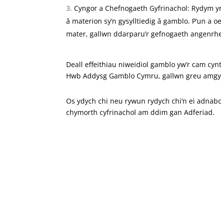
Cyngor a Chefnogaeth Gyfrinachol: Rydym yn 
â materion sy’n gysylltiedig â gamblo. P’un a
mater, gallwn ddarparu’r gefnogaeth angenrhe
Deall effeithiau niweidiol gamblo yw’r cam cy
Hwb Addysg Gamblo Cymru, gallwn greu amgylche
Os ydych chi neu rywun rydych chi’n ei adnabod
chymorth cyfrinachol am ddim gan Adferiad.