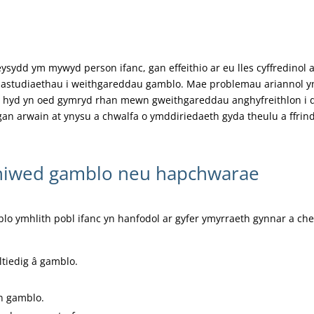
eysydd ym mywyd person ifanc, gan effeithio ar eu lles cyffredinol 
astudiaethau i weithgareddau gamblo. Mae problemau ariannol yn c
eu hyd yn oed gymryd rhan mewn gweithgareddau anghyfreithlon i d
an arwain at ynysu a chwalfa o ymddiriedaeth gyda theulu a ffrind
hiwed gamblo neu hapchwarae
 ymhlith pobl ifanc yn hanfodol ar gyfer ymyrraeth gynnar a ch
tiedig â gamblo.
n gamblo.