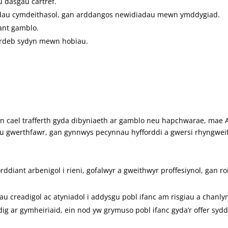
u dasgau cartref.
eddau cymdeithasol, gan arddangos newidiadau mewn ymddygiad.
lant gamblo.
ordeb sydyn mewn hobïau.
d yn cael trafferth gyda dibyniaeth ar gamblo neu hapchwarae, ma
gwerthfawr, gan gynnwys pecynnau hyfforddi a gwersi rhyngweithio
diant arbenigol i rieni, gofalwyr a gweithwyr proffesiynol, gan roi
.
u creadigol ac atyniadol i addysgu pobl ifanc am risgiau a chanly
dig ar gymheiriaid, ein nod yw grymuso pobl ifanc gyda’r offer s