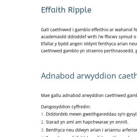
Effaith Ripple
Gall caethiwed i gamblo effeithio ar wahanol f
academaidd ddioddef wrth i’w ffocws symud o 
Efallai y bydd angen iddynt fenthyca arian n
caethiwed gamblo yn straenio perthnasoedd, g
Adnabod arwyddion caet
Mae gallu adnabod arwyddion caethiwed gamblo
Dangosyddion cyffredin:
Diddordeb mewn gweithgareddau sy’n gysyll
Siarad yn aml am hapchwarae yn ennill.
Benthyca neu ddwyn arian i ariannu arferio