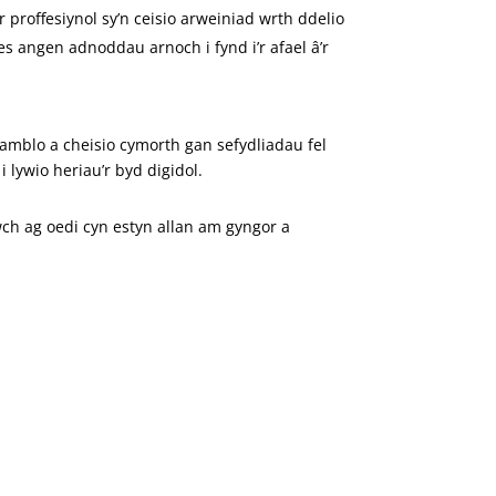
proffesiynol sy’n ceisio arweiniad wrth ddelio
s angen adnoddau arnoch i fynd i’r afael â’r
gamblo a cheisio cymorth gan sefydliadau fel
lywio heriau’r byd digidol.
wch ag oedi cyn estyn allan am gyngor a