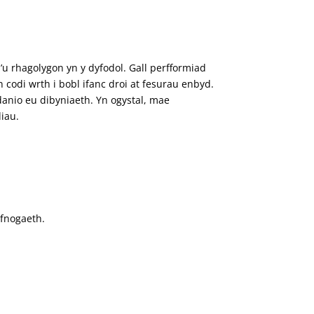
a’u rhagolygon yn y dyfodol. Gall perfformiad
odi wrth i bobl ifanc droi at fesurau enbyd.
anio eu dibyniaeth. Yn ogystal, mae
iau.
efnogaeth.