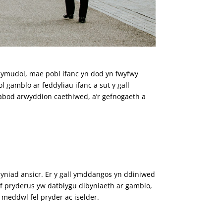
symudol, mae pobl ifanc yn dod yn fwyfwy
l gamblo ar feddyliau ifanc a sut y gall
nabod arwyddion caethiwed, a’r gefnogaeth a
yniad ansicr. Er y gall ymddangos yn ddiniwed
yaf pryderus yw datblygu dibyniaeth ar gamblo,
meddwl fel pryder ac iselder.