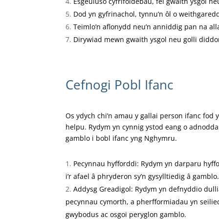
Esgeuluso cyfrifoldebau, fel gwaith ysgol ne
Dod yn gyfrinachol, tynnu’n ôl o weithgar
Teimlo’n aflonydd neu’n anniddig pan na al
Dirywiad mewn gwaith ysgol neu golli didd
Cefnogi Pobl Ifanc
Os ydych chi’n amau y gallai person ifanc fo
helpu. Rydym yn cynnig ystod eang o adnoddau 
gamblo i bobl ifanc yng Nghymru.
Pecynnau hyfforddi: Rydym yn darparu hyfford
i’r afael â phryderon sy’n gysylltiedig â gamblo
Addysg Greadigol: Rydym yn defnyddio dullia
pecynnau cymorth, a pherfformiadau yn seilie
gwybodus ac osgoi peryglon gamblo.