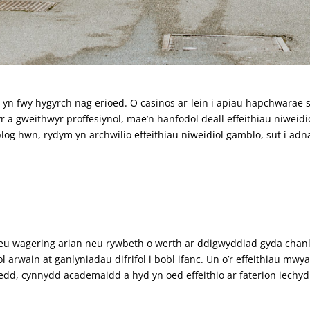
yn fwy hygyrch nag erioed. O casinos ar-lein i apiau hapchwarae 
r a gweithwyr proffesiynol, mae’n hanfodol deall effeithiau niweidio
blog hwn, rydym yn archwilio effeithiau niweidiol gamblo, sut i ad
 neu wagering arian neu rywbeth o werth ar ddigwyddiad gyda chanl
 arwain at ganlyniadau difrifol i bobl ifanc. Un o’r effeithiau mw
dd, cynnydd academaidd a hyd yn oed effeithio ar faterion iechyd 