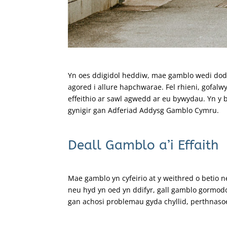
Yn oes ddigidol heddiw, mae gamblo wedi dod 
agored i allure hapchwarae. Fel rhieni, gofalwy
effeithio ar sawl agwedd ar eu bywydau. Yn y 
gynigir gan Adferiad Addysg Gamblo Cymru.
Deall Gamblo a’i Effaith
Mae gamblo yn cyfeirio at y weithred o betio
neu hyd yn oed yn ddifyr, gall gamblo gormodol
gan achosi problemau gyda chyllid, perthnasoe