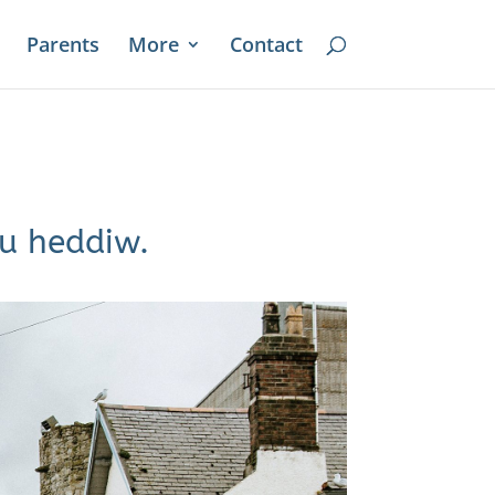
Parents
More
Contact
ru heddiw.