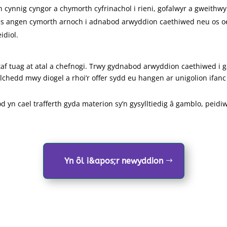
cynnig cyngor a chymorth cyfrinachol i rieni, gofalwyr a gweithwyr 
 oes angen cymorth arnoch i adnabod arwyddion caethiwed neu os oe
idiol.
ntaf tuag at atal a chefnogi. Trwy gydnabod arwyddion caethiwed i 
dd mwy diogel a rhoi’r offer sydd eu hangen ar unigolion ifanc i 
 yn cael trafferth gyda materion sy’n gysylltiedig â gamblo, peidi
Yn ôl i&apos;r newyddion