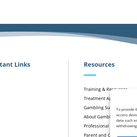
tant Links
Resources
Training & Resources
Treatment Approaches
Gambling Support Servic
To provide t
access devic
About Gambling Addictio
data such as
Professional Activities
withdrawing 
Parent and Carer Activitie