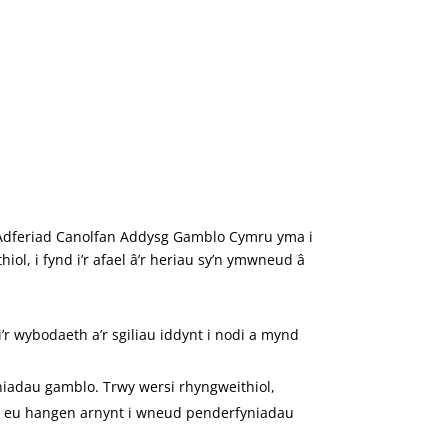
e Adferiad Canolfan Addysg Gamblo Cymru yma i
l, i fynd i’r afael â’r heriau sy’n ymwneud â
’r wybodaeth a’r sgiliau iddynt i nodi a mynd
niadau gamblo. Trwy wersi rhyngweithiol,
ydd eu hangen arnynt i wneud penderfyniadau