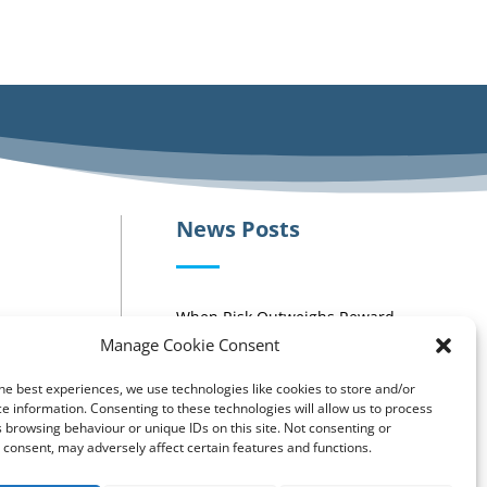
News Posts
When Risk Outweighs Reward
Manage Cookie Consent
Understanding Gambling
Addiction: The Importance of
Education and Support
es
he best experiences, we use technologies like cookies to store and/or
e information. Consenting to these technologies will allow us to process
n
 browsing behaviour or unique IDs on this site. Not consenting or
consent, may adversely affect certain features and functions.
s