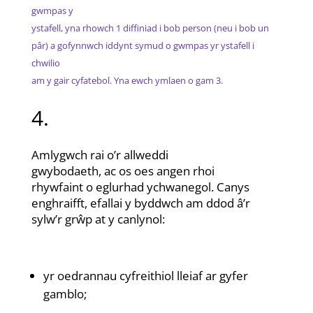
gwmpas y
ystafell, yna rhowch 1 diffiniad i bob person (neu i bob un
pâr) a gofynnwch iddynt symud o gwmpas yr ystafell i
chwilio
am y gair cyfatebol. Yna ewch ymlaen o gam 3.
4.
Amlygwch rai o’r allweddi
gwybodaeth, ac os oes angen rhoi
rhywfaint o eglurhad ychwanegol. Canys
enghraifft, efallai y byddwch am ddod â’r
sylw’r grŵp at y canlynol:
yr oedrannau cyfreithiol lleiaf ar gyfer
gamblo;