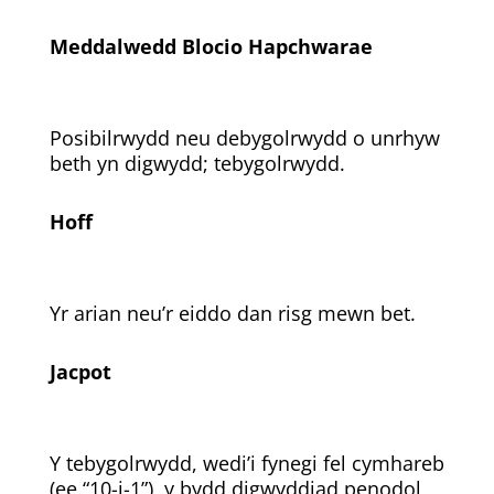
Meddalwedd Blocio Hapchwarae
Posibilrwydd neu debygolrwydd o unrhyw
beth yn digwydd; tebygolrwydd.
Hoff
Yr arian neu’r eiddo dan risg mewn bet.
Jacpot
Y tebygolrwydd, wedi’i fynegi fel cymhareb
(ee “10-i-1”), y bydd digwyddiad penodol