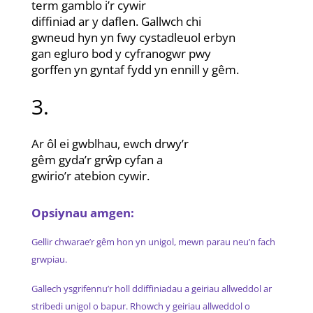
term gamblo i’r cywir
diffiniad ar y daflen. Gallwch chi
gwneud hyn yn fwy cystadleuol erbyn
gan egluro bod y cyfranogwr pwy
gorffen yn gyntaf fydd yn ennill y gêm.
3.
Ar ôl ei gwblhau, ewch drwy’r
gêm gyda’r grŵp cyfan a
gwirio’r atebion cywir.
Opsiynau amgen:
Gellir chwarae’r gêm hon yn unigol, mewn parau neu’n fach
grwpiau.
Gallech ysgrifennu’r holl ddiffiniadau a geiriau allweddol ar
stribedi unigol o bapur. Rhowch y geiriau allweddol o