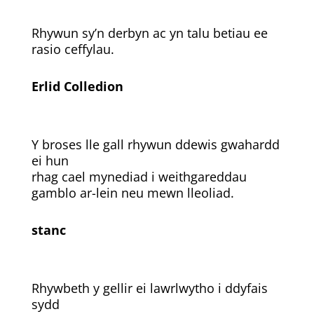
Rhywun sy’n derbyn ac yn talu betiau ee
rasio ceffylau.
Erlid Colledion
Y broses lle gall rhywun ddewis gwahardd
ei hun
rhag cael mynediad i weithgareddau
gamblo ar-lein neu mewn lleoliad.
stanc
Rhywbeth y gellir ei lawrlwytho i ddyfais
sydd