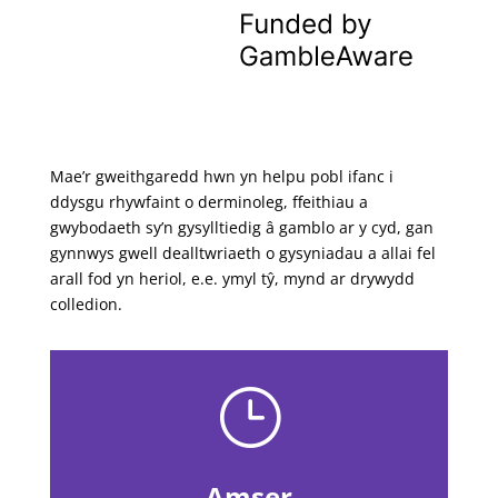
Mae’r gweithgaredd hwn yn helpu pobl ifanc i
ddysgu rhywfaint o derminoleg, ffeithiau a
gwybodaeth sy’n gysylltiedig â gamblo ar y cyd, gan
gynnwys gwell dealltwriaeth o gysyniadau a allai fel
arall fod yn heriol, e.e. ymyl tŷ, mynd ar drywydd
colledion.
}
Amser