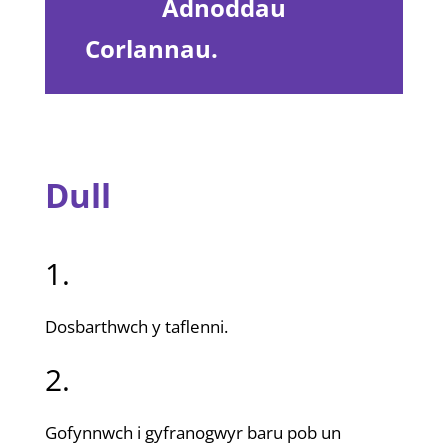
Adnoddau
Corlannau.
Dull
1.
Dosbarthwch y taflenni.
2.
Gofynnwch i gyfranogwyr baru pob un