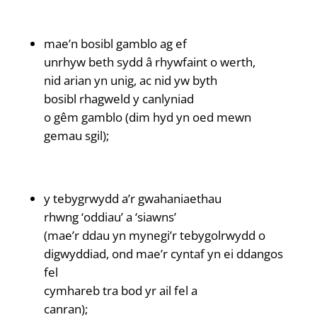
mae’n bosibl gamblo ag ef
unrhyw beth sydd â rhywfaint o werth,
nid arian yn unig, ac nid yw byth
bosibl rhagweld y canlyniad
o gêm gamblo (dim hyd yn oed mewn
gemau sgil);
y tebygrwydd a’r gwahaniaethau
rhwng ‘oddiau’ a ‘siawns’
(mae’r ddau yn mynegi’r tebygolrwydd o
digwyddiad, ond mae’r cyntaf yn ei ddangos
fel
cymhareb tra bod yr ail fel a
canran);