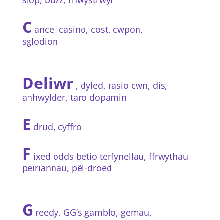
siop, buzz, rhwystrwyr
C
ance, casino, cost, cwpon,
sglodion
Deliwr
, dyled, rasio cwn, dis,
anhwylder, taro dopamin
E
drud, cyffro
F
ixed odds betio terfynellau, ffrwythau
peiriannau, pêl-droed
G
reedy, GG’s gamblo, gemau,