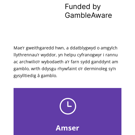
Mae’r gweithgaredd hwn, a ddatblygwyd o amgylch
llythrennau’r wyddor, yn helpu cyfranogwyr i rannu
ac archwilio’r wybodaeth a’r farn sydd ganddynt am
gamblo, wrth ddysgu rhywfaint o’r derminoleg sy’n
gysylltiedig â gamblo.
}
Amser