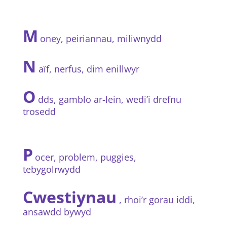
M
oney, peiriannau, miliwnydd
N
aïf, nerfus, dim enillwyr
O
dds, gamblo ar-lein, wedi’i drefnu
trosedd
P
ocer, problem, puggies,
tebygolrwydd
Cwestiynau
, rhoi’r gorau iddi,
ansawdd bywyd