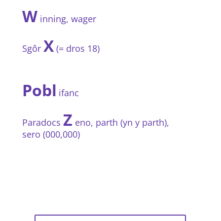
W
inning, wager
X
Sgôr
(= dros 18)
Pobl
ifanc
Z
Paradocs
eno, parth (yn y parth),
sero (000,000)