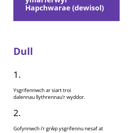
Hapchwarae (dewisol)
Dull
1.
Ysgrifennwch ar siart troi
dalennau llythrennau’r wyddor.
2.
Gofynnwch i’r grŵp ysgrifennu nesaf at