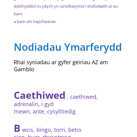
ddefnyddiol os ydych yn canolbwyntio’r drafodaeth ar eu
barn
a barn am hapchwarae.
Nodiadau Ymarferydd
Rhai syniadau ar gyfer geiriau AZ am
Gamblo
Caethiwed
, caethiwed,
adrenalin, i gyd
mewn, ante, cysylltiedig
B
wcis, bingo, torri, betio