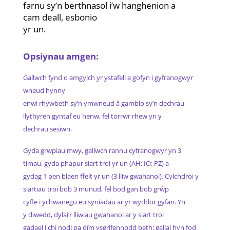
farnu sy’n berthnasol i’w hanghenion a
cam deall, esbonio
yr un.
Opsiynau amgen:
Gallwch fynd o amgylch yr ystafell a gofyn i gyfranogwyr
wneud hynny
enwi rhywbeth sy’n ymwneud â gamblo sy’n dechrau
llythyren gyntaf eu henw, fel torrwr rhew yn y
dechrau sesiwn.
Gyda grwpiau mwy, gallwch rannu cyfranogwyr yn 3
timau, gyda phapur siart troi yr un (AH; IO; PZ) a
gydag 1 pen blaen ffelt yr un (3 lliw gwahanol). Cylchdroi y
siartiau troi bob 3 munud, fel bod gan bob grŵp
cyfle i ychwanegu eu syniadau ar yr wyddor gyfan. Yn
y diwedd, dylai’r lliwiau gwahanol ar y siart troi
gadael i chi nodi pa dîm ysgrifennodd beth: gallai hyn fod