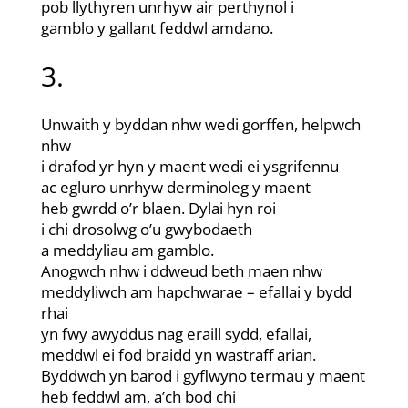
pob llythyren unrhyw air perthynol i
gamblo y gallant feddwl amdano.
3.
Unwaith y byddan nhw wedi gorffen, helpwch
nhw
i drafod yr hyn y maent wedi ei ysgrifennu
ac egluro unrhyw derminoleg y maent
heb gwrdd o’r blaen. Dylai hyn roi
i chi drosolwg o’u gwybodaeth
a meddyliau am gamblo.
Anogwch nhw i ddweud beth maen nhw
meddyliwch am hapchwarae – efallai y bydd
rhai
yn fwy awyddus nag eraill sydd, efallai,
meddwl ei fod braidd yn wastraff arian.
Byddwch yn barod i gyflwyno termau y maent
heb feddwl am, a’ch bod chi