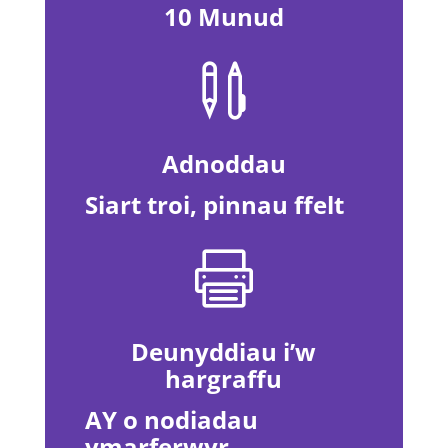
10 Munud

Adnoddau
Siart troi, pinnau ffelt

Deunyddiau i’w
hargraffu
AY o nodiadau
ymarferwyr