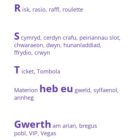
R
isk, rasio, raffl, roulette
S
cymryd, cerdyn crafu, peiriannau slot,
chwaraeon, dwyn, hunanladdiad,
ffrydio, crwyn
T
icket, Tombola
heb eu
Materion
gweld, sylfaenol,
annheg
Gwerth
am arian, bregus
pobl, VIP, Vegas