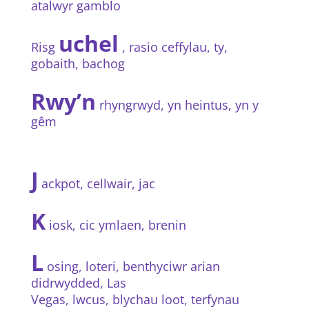
atalwyr gamblo
uchel
Risg
, rasio ceffylau, ty,
gobaith, bachog
Rwy’n
rhyngrwyd, yn heintus, yn y
gêm
J
ackpot, cellwair, jac
K
iosk, cic ymlaen, brenin
L
osing, loteri, benthyciwr arian
didrwydded, Las
Vegas, lwcus, blychau loot, terfynau